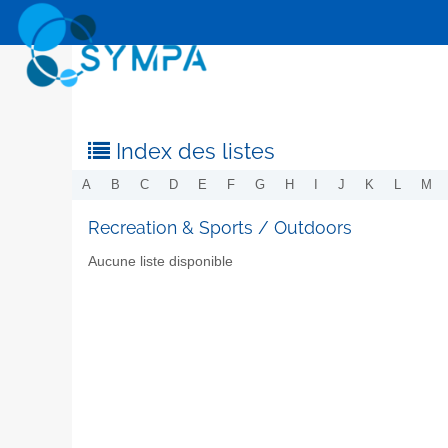
Index des listes
A
B
C
D
E
F
G
H
I
J
K
L
M
Recreation & Sports / Outdoors
Aucune liste disponible