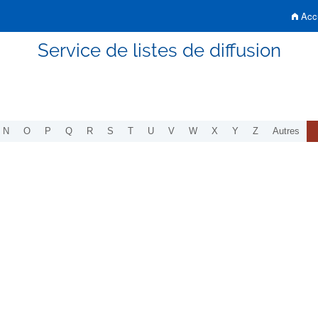
Accu
Service de listes de diffusion
N
O
P
Q
R
S
T
U
V
W
X
Y
Z
Autres